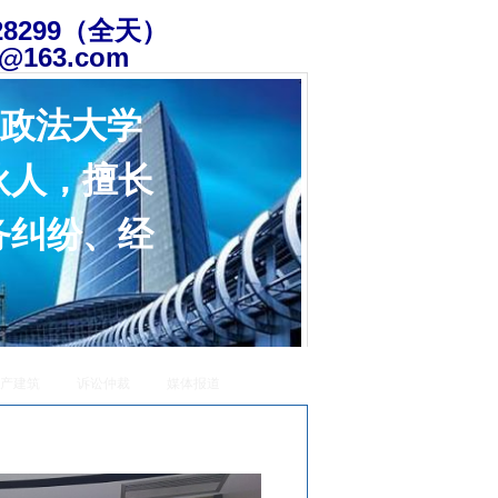
828299（全天）
@163.com
国政法大学
伙人，擅长
务纠纷、经
产建筑
诉讼仲裁
媒体报道