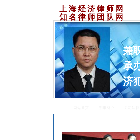
上 海 经 济 律 师 网
知 名 律 师 团 队 网
兼
承
济
网站首页
刑事辩护
公司法律
宋旭律师及律师事务所简介