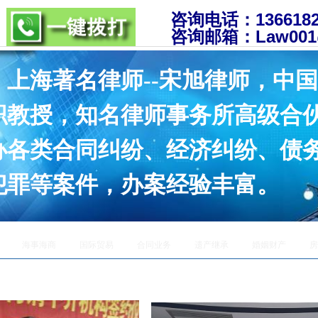
咨询电话：
136
61
咨询邮箱：
L
aw001
上海著名律师
--宋旭律师，中
职教授，知名律师事务所高级合
办各类合同纠纷、经济纠纷、债
犯罪等案件，办案经验丰富。
海事海商
国际贸易
合同业务
遗产继承
婚姻财产
房